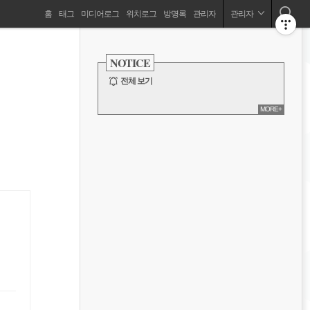
네
홈
태그
미디어로그
위치로그
방명록
관리자
관리자
비
사
이
NOTICE
드
게
바
전체 보기
이
MORE+
션