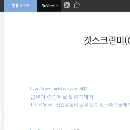
현
구름 소프트
ReView
본
문
검
으
재
색
로
바
위
로
가
겟스크린미(Ge
기
치
::
https://www.irisinfotech.com
광고
팁뷰어 증강현실 & 원격제어
TeamViewer 산업용장비 원격 접속 및 스마트글