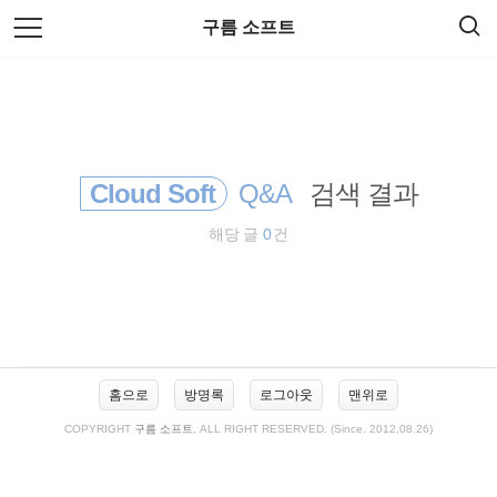
검
본
구름 소프트
색
문
으
로
바
로
방명록
관리자
가
기
Cloud Soft
Q&A
검색 결과
해당 글
0
건
사
홈으로
방명록
로그아웃
맨위로
이
드
COPYRIGHT
구름 소프트
, ALL RIGHT RESERVED. (Since. 2012.08.26)
바