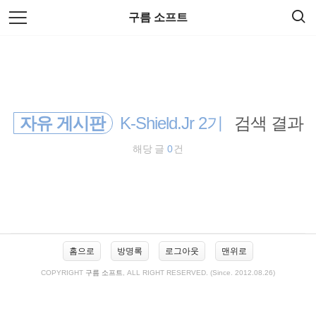
검
본
구름 소프트
색
문
으
로
바
로
방명록
관리자
가
기
자유 게시판
K-Shield.Jr 2기
검색 결과
해당 글
0
건
사
홈으로
방명록
로그아웃
맨위로
이
드
COPYRIGHT
구름 소프트
, ALL RIGHT RESERVED. (Since. 2012.08.26)
바