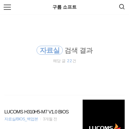
검
본
구름 소프트
색
문
으
로
바
로
방명록
관리자
가
기
자료실
검색 결과
해당 글
22
건
LUCOMS H310H5-M7 V1.0 BIOS
자료실/BIOS_백업본
3개월 전