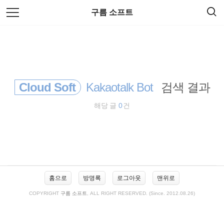
검
본
구름 소프트
색
문
으
로
바
로
방명록
관리자
가
기
Cloud Soft
Kakaotalk Bot
검색 결과
해당 글
0
건
사
홈으로
방명록
로그아웃
맨위로
이
드
COPYRIGHT
구름 소프트
, ALL RIGHT RESERVED. (Since. 2012.08.26)
바