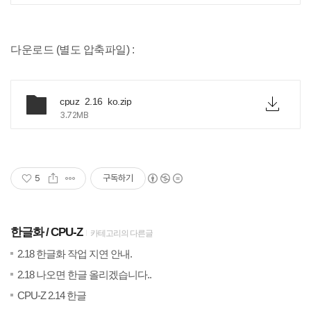
다운로드 (별도 압축파일) :
cpuz_2.16_ko.zip
3.72MB
5
구독하기
한글화
CPU-Z
카테고리의 다른글
(0)
20
2.18 한글화 작업 지연 안내.
(0)
202
2.18 나오면 한글 올리겠습니다..
(1)
20
CPU-Z 2.14 한글
(1)
20