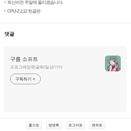
최신버전 주말에 올리겠습니다.
(10)
202
CPU-Z 2.12 한글판
댓글
구름 소프트
프로그래밍/한글화/일상/기타
구독하기
사
홈으로
방명록
로그아웃
맨위로
이