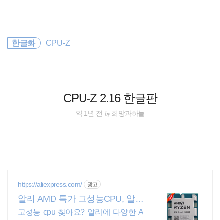
검
본
색
문
으
로
바
한글화
CPU-Z
로
방명록
관리자
가
기
CPU-Z 2.16 한글판
by
약 1년 전
희망과하늘
https://aliexpress.com/
광고
알리 AMD 특가 고성능CPU, 알리
에서 쇼핑
고성능 cpu 찾아요? 알리에 다양한 A