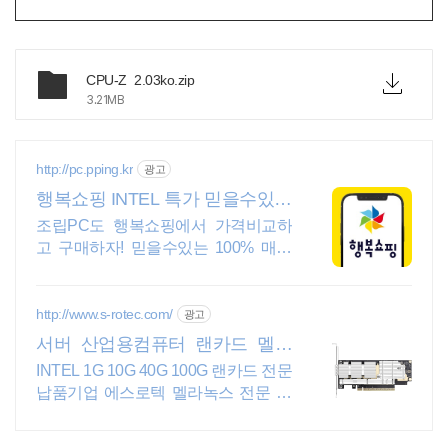
CPU-Z_2.03ko.zip
3.21MB
http://pc.pping.kr
광고
행복쇼핑 INTEL 특가 믿을수있는
100% 매매보호
조립PC도 행복쇼핑에서 가격비교하
고 구매하자! 믿을수있는 100% 매매
보호 전문가의 실시간 조립PC 상담도
받고, 행복쇼핑 특가 상품도 지금 만나
보세요
http://www.s-rotec.com/
광고
서버 산업용컴퓨터 랜카드 멜라
녹스 AI네트워킹
INTEL 1G 10G 40G 100G 랜카드 전문
납품기업 에스로텍 멜라녹스 전문 납
품기업