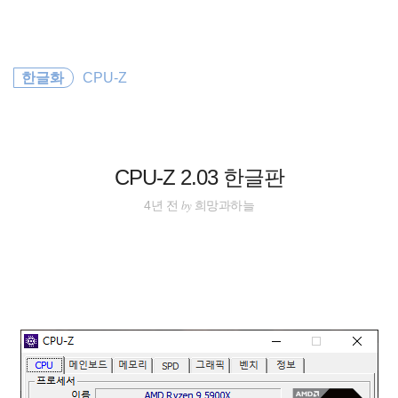
검
본
색
문
으
로
바
한글화
CPU-Z
로
방명록
관리자
가
기
CPU-Z 2.03 한글판
by
4년 전
희망과하늘